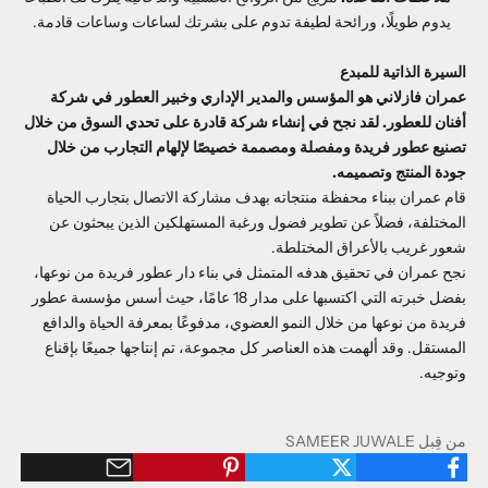
يدوم طويلًا، ورائحة لطيفة تدوم على بشرتك لساعات وساعات قادمة.
السيرة الذاتية للمبدع
عمران فازلاني هو المؤسس والمدير الإداري وخبير العطور في شركة
أفنان للعطور. لقد نجح في إنشاء شركة قادرة على تحدي السوق من خلال
تصنيع عطور فريدة ومفصلة ومصممة خصيصًا لإلهام التجارب من خلال
جودة المنتج وتصميمه.
قام عمران ببناء محفظة منتجاته بهدف مشاركة الاتصال بتجارب الحياة
المختلفة، فضلاً عن تطوير فضول ورغبة المستهلكين الذين يبحثون عن
شعور غريب بالأعراق المختلطة.
نجح عمران في تحقيق هدفه المتمثل في بناء دار عطور فريدة من نوعها،
بفضل خبرته التي اكتسبها على مدار 18 عامًا، حيث أسس مؤسسة عطور
فريدة من نوعها من خلال النمو العضوي، مدفوعًا بمعرفة الحياة والدافع
المستقل. وقد ألهمت هذه العناصر كل مجموعة، تم إنتاجها جميعًا بإقناع
وتوجيه.
من قِبل SAMEER JUWALE