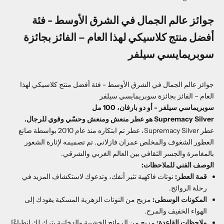
جوائز عالم الجمال في الشرق الأوسط - فئة
أفضل منتج كلاسيكي لهذا العام – الفائز بجائزة
سوبريمايسي سيلفر
جوائز عالم الجمال في الشرق الأوسط - فئة أفضل منتج كلاسيكي لهذا
العام – الفائز بجائزة سوبريمايسي سيلفر
سوبريماسي سيلفر - أو دو بارفان، 100 مل
Supremacy Silver هو عطر منعش ومنعش وحسّي وقوي للرجال.
عطر Supremacy Silver، عطر تم ابتكاره منذ عام 2010 بواسطة صانع
العطور الشغوف والمخلص عمران فازلاني. تم
تصميمه لإثارة الشعور
بالمغامرة والجسر الثقافي بين العالم الغربي والشرقي.
الوصف الفني للملاحظات:
قمة العطر:
نوتات فاكهية تثير أنفك، وتدعوك لاستكشاف المزيد في
رحلة الروائح.
المكونات الوسطى:
مزيج من النوتات الزهرية المسكية يقودك إلى
الهواء الخفيف والمرح.
ملاحظات القاعدة:
مزيج من الروائح الخشبية والدخانية يترك لك انطباعًا